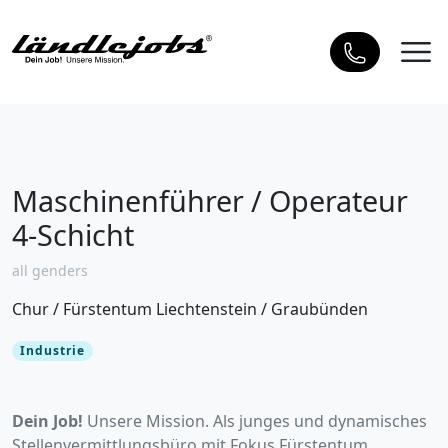
Maschinenführer / Operateur
4-Schicht
all genders
Chur
/
Fürstentum Liechtenstein
/
Graubünden
Industrie
Dein Job!
Unsere Mission. Als junges und dynamisches
Stellenvermittlungsbüro mit Fokus Fürstentum